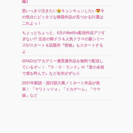
編】
思いっきり泣きたい
キュンキュンしたい
今
の気分にピッタリな韓国作品が見つかる21選は
これよっ！
ちょっとちょっと、4月のNetflix配信作品アツす
ぎない!? 注目の韓ドラ＆人気ドラマの新シリー
ズがスタート＆話題作『怪物』もスタートする
よ
GYAO!がアカデミー賞受賞作品を無料で配信し
ているぞ～！ 『ラ・ラ・ランド』や『君の名前
で僕を呼んで』など名作がずらり
2021年新語・流行語大賞ノミネート作品が発
表！ 「マリトッツォ」「イカゲーム」「ウマ
娘」など