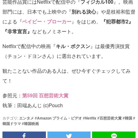
芸能作品賞にはNetflixで配信中の『
フィジカル100
』。映画
部門には、日本でも上映中の『
別れる決心
』や是枝裕和監督
による『
ベイビー・ブローカー
』をはじめ、
『犯罪都市2』
『非常宣言』
などもノミネート。
Netflixで配信中の映画『
キル・ボクスン
』は最優秀演技賞
（チョン・ドヨンさん）に選出されています。
観たことない作品のある人は、ぜひ今すぐチェックしてみ
て！
参照元：
第59回 百想芸術大賞
執筆：田端あんじ (c)Pouch
カテゴリ:
エンタメ
#
Amazon プライム・ビデオ
#
Netflix
#
百想芸術大賞
#
韓国
#
韓国ドラマ
#
韓国映画