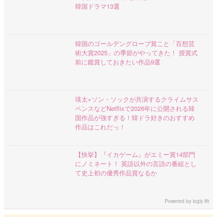
韓国ドラマ13選
韓国のゴールデングローブ賞こと「百想芸
術大賞2025」の季節がやってきた！ 授賞式
前に鑑賞しておきたい作品9選
瑛太×ソン・ソックが共演するクライムサス
ペンスなどNetflixで2026年に公開される韓
国作品が強すぎる！韓ドラ好きのおすすめ
作品はこれだっ！
【快挙】『イカゲーム』がエミー賞14部門
にノミネート！ 英語以外の言語の番組とし
て史上初の優秀作品賞なるか
Powered by
logly lift