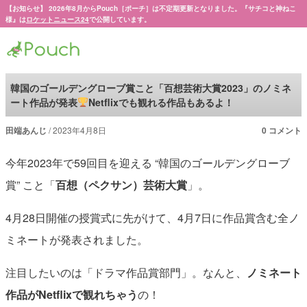
【お知らせ】 2026年8月からPouch［ポーチ］は不定期更新となりました。『サチコと神ねこ
様』は
ロケットニュース24
で公開しています。
Pouch［ポーチ］
韓国のゴールデングローブ賞こと「百想芸術大賞2023」のノミネ
ート作品が発表
Netflixでも観れる作品もあるよ！
田端あんじ
2023年4月8日
0 コメント
今年2023年で59回目を迎える “韓国のゴールデングローブ
賞” こと「
百想（ペクサン）芸術大賞
」。
4月28日開催の授賞式に先がけて、4月7日に作品賞含む全ノ
ミネートが発表されました。
注目したいのは「ドラマ作品賞部門」。なんと、
ノミネート
作品がNetflixで観れちゃう
の！