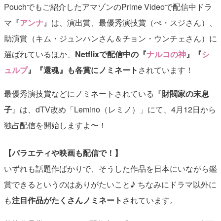
Pouchでもご紹介したアマゾンのPrime Videoで配信中ドラ
マ『
アンナ
』は、演出賞、最優秀演技賞（ぺ・スジさん）、
助演賞（キム・ジュンハンさん＆チョン・ウンチェさん）に
選ばれているほか、
Netflixで配信中の『
ナルコの神
』『
シ
ュルプ
』『還魂』も各賞にノミネート
されています！
最優秀演技賞などにノミネートされている『
財閥家の末息
子
』は、dTV改め「Lemino（レミノ）」にて、4月12日から
独占配信を開始しますよ〜！
【バラエティや映画も配信で！】
いずれも話題作ばかりで、そうした作品を日本にいながら鑑
賞できるというのはありがたいこと♪ ちなみにドラマ以外に
も
注目作品がたくさんノミネート
されています。