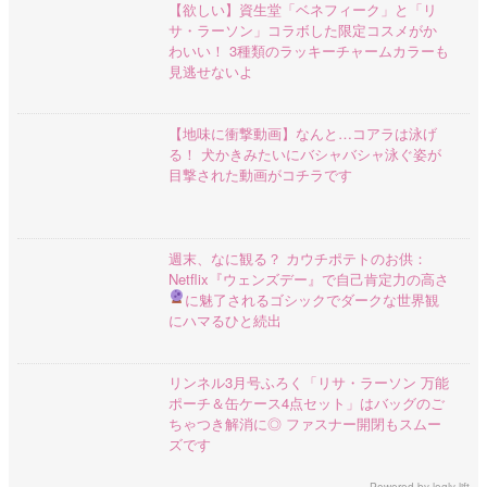
【欲しい】資生堂「ベネフィーク」と「リ
サ・ラーソン」コラボした限定コスメがか
わいい！ 3種類のラッキーチャームカラーも
見逃せないよ
【地味に衝撃動画】なんと…コアラは泳げ
る！ 犬かきみたいにバシャバシャ泳ぐ姿が
目撃された動画がコチラです
週末、なに観る？ カウチポテトのお供：
Netflix『ウェンズデー』で自己肯定力の高さ
に魅了される
ゴシックでダークな世界観
にハマるひと続出
リンネル3月号ふろく「リサ・ラーソン 万能
ポーチ＆缶ケース4点セット」はバッグのご
ちゃつき解消に◎ ファスナー開閉もスムー
ズです