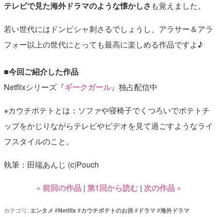
テレビで見た海外ドラマのような懐かしさ
も覚えました。
若い世代にはドンピシャ刺さるでしょうし、アラサー＆アラ
フォー以上の世代にとっても最高に楽しめる作品ですよ♪
■今回ご紹介した作品
Netflixシリーズ『
ギークガール
』独占配信中
※カウチポテトとは：ソファや寝椅子でくつろいでポテトチ
ップをかじりながらテレビやビデオを見て過ごすようなライ
フスタイルのこと。
執筆：田端あんじ (c)Pouch
« 前回の作品
第1回から読む
次の作品 »
カテゴリ:
エンタメ
#
Netflix
#
カウチポテトのお供
#
ドラマ
#
海外ドラマ