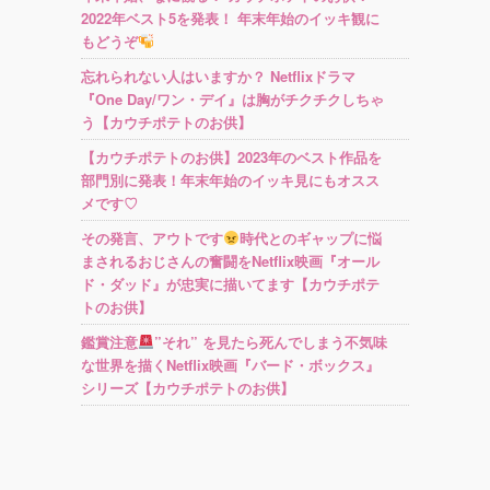
2022年ベスト5を発表！ 年末年始のイッキ観に
もどうぞ
忘れられない人はいますか？ Netflixドラマ
『One Day/ワン・デイ』は胸がチクチクしちゃ
う【カウチポテトのお供】
【カウチポテトのお供】2023年のベスト作品を
部門別に発表！年末年始のイッキ見にもオスス
メです♡
その発言、アウトです
時代とのギャップに悩
まされるおじさんの奮闘をNetflix映画『オール
ド・ダッド』が忠実に描いてます【カウチポテ
トのお供】
鑑賞注意
”それ” を見たら死んでしまう不気味
な世界を描くNetflix映画『バード・ボックス』
シリーズ【カウチポテトのお供】