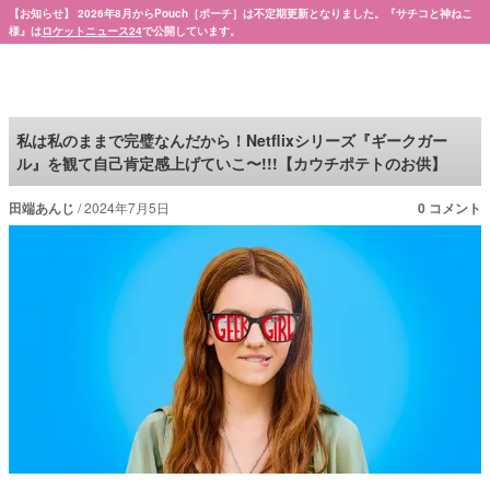
【お知らせ】 2026年8月からPouch［ポーチ］は不定期更新となりました。『サチコと神ねこ
様』は
ロケットニュース24
で公開しています。
Pouch［ポーチ］
私は私のままで完璧なんだから！Netflixシリーズ『ギークガー
ル』を観て自己肯定感上げていこ〜!!!【カウチポテトのお供】
田端あんじ
2024年7月5日
0 コメント