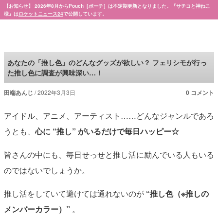
【お知らせ】 2026年8月からPouch［ポーチ］は不定期更新となりました。『サチコと神ねこ
様』は
ロケットニュース24
で公開しています。
Pouch［ポーチ］
あなたの「推し色」のどんなグッズが欲しい？ フェリシモが行っ
た推し色に調査が興味深い…！
田端あんじ
2022年3月3日
0 コメント
アイドル、アニメ、アーティスト……どんなジャンルであろ
うとも、
心に “推し” がいるだけで毎日ハッピー☆
皆さんの中にも、毎日せっせと推し活に励んでいる人もいる
のではないでしょうか。
推し活をしていて避けては通れないのが
“推し色（※推しの
メンバーカラー）”
。