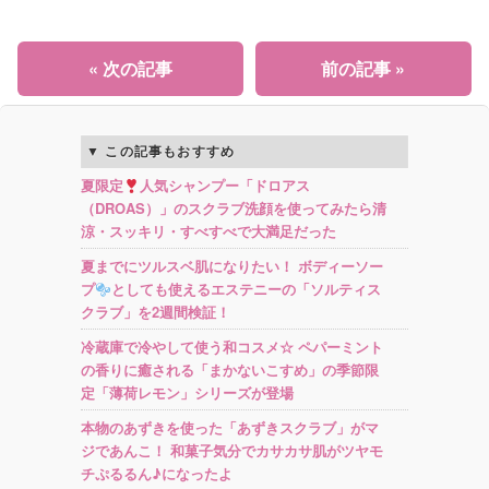
« 次の記事
前の記事 »
この記事もおすすめ
夏限定
人気シャンプー「ドロアス
（DROAS）」のスクラブ洗顔を使ってみたら清
涼・スッキリ・すべすべで大満足だった
夏までにツルスベ肌になりたい！ ボディーソー
プ
としても使えるエステニーの「ソルティス
クラブ」を2週間検証！
冷蔵庫で冷やして使う和コスメ☆ ペパーミント
の香りに癒される「まかないこすめ」の季節限
定「薄荷レモン」シリーズが登場
本物のあずきを使った「あずきスクラブ」がマ
ジであんこ！ 和菓子気分でカサカサ肌がツヤモ
チぷるるん♪になったよ