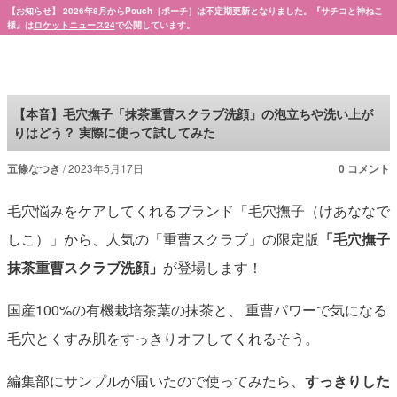
【お知らせ】 2026年8月からPouch［ポーチ］は不定期更新となりました。『サチコと神ねこ
様』は
ロケットニュース24
で公開しています。
Pouch［ポーチ］
【本音】毛穴撫子「抹茶重曹スクラブ洗顔」の泡立ちや洗い上が
りはどう？ 実際に使って試してみた
五條なつき
2023年5月17日
0 コメント
毛穴悩みをケアしてくれるブランド「毛穴撫子（けあななで
しこ）」から、人気の「重曹スクラブ」の限定版
「毛穴撫子
抹茶重曹スクラブ洗顔」
が登場します！
国産100%の有機栽培茶葉の抹茶と、 重曹パワーで気になる
毛穴とくすみ肌をすっきりオフしてくれるそう。
編集部にサンプルが届いたので使ってみたら、
すっきりした