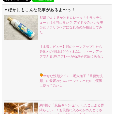
ほかにもこんな記事があるよ〜っ！
SNSでよく見かけるロレッタ「キラキラシ
ュー」は本当に良い？ アイドルみたいな美
少女サラサラヘアになれるのか検証してみ
た
【本音レビュー】顔のトーンアップしたら
身体との境目はどうすれば…→トーンアッ
プできるUVスプレーが石澤研究所にあるよ
幸せな洗顔タイム…
毛穴撫子「重曹泡洗
顔」に愛媛みかんバージョン出たので実際
に使ってみたよ
約4割が「風呂キャンセル」したことある界
隈らしい…！お風呂に入るのがめんどくさ