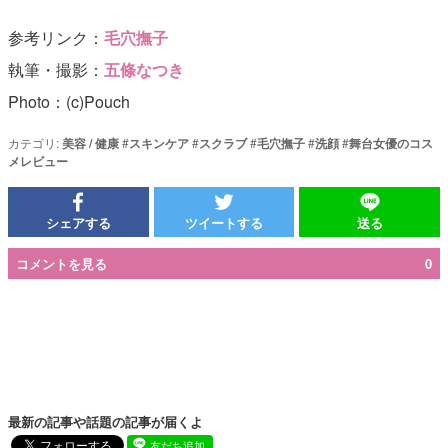
参考リンク：
毛穴撫子
執筆・撮影：
五條なつき
Photo：(c)Pouch
カテゴリ:
美容 / 健康
#
スキンケア
#
スクラブ
#
毛穴撫子
#
洗顔
#
舞台女優のコス
メレビュー
シェアする
ツイートする
送る
コメントを見る
0
最新の記事や話題の記事が届くよ
友だち追加