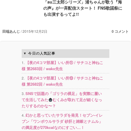
「au三太郎シリーズ」浦ちゃんが歌う『海
の声』が一斉配信スタート！ FNS歌謡祭に
も出演するってよ!!
田端あんじ
2015年12月2日
0 コメント
今日の人気記事
【夜の4コマ部屋】いい所⑪ / サチコと神ねこ
様 第2683回 / wako先生
【夜の4コマ部屋】いい所⑩ / サチコと神ねこ
様 第2682回 / wako先生
SNSで話題の「ゴリラの裸足」を実際に履い
て生活してみた
むくみが取れて足が細くなっ
たりするのかな〜？
幻かと思っていたサラダを発見！セブン-イレ
ブン「ワンボウルサラダ 砂肝と雑穀とナムル」
の満足度が270kcalなのにすごい…！