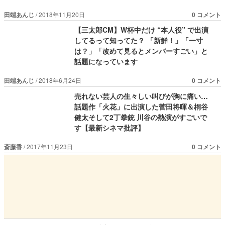
田端あんじ
2018年11月20日
0 コメント
【三太郎CM】W杯中だけ “本人役” で出演
してるって知ってた？ 「新鮮！」「一寸
は？」「改めて見るとメンバーすごい 」と
話題になっています
田端あんじ
2018年6月24日
0 コメント
売れない芸人の生々しい叫びが胸に痛い…
話題作「火花」に出演した菅田将暉＆桐谷
健太そして2丁拳銃 川谷の熱演がすごいで
す【最新シネマ批評】
斎藤香
2017年11月23日
0 コメント