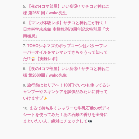
【夜の4コマ部屋】いい所⑨ / サチコと神ねこ
様 第2681回 / wako先生
【マンガ体験レポ】サチコと神ねこが行く！
日本科学未来館 南極観測70周年記念特別展「大
南極展」
TOHOシネマズのポップコーンはバターフレ
ーバーオイルをマシマシできちゃうって知って
た!?
【実録レポ】
【夜の4コマ部屋】いい所⑧ / サチコと神ねこ
様 第2680回 / wako先生
旅行前はセリアへ！100円でいつも使ってるシ
ャンプーやスキンケアを試供品みたいに持って
いけますゾ
まるで持ち歩くシャワーな牛乳石鹸のボディ
シートを使ってみた！あの石鹸の香りを全身に
まといたい人、絶対にチェックして