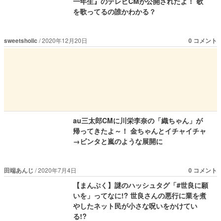
一年生』のテレビCMが公開されたよ！ 歌
を歌ってるの誰かわかる？
sweetsholic
2020年12月20日
0 コメント
au三太郎CMに川栄李奈の「織ちゃん」が
帰ってきたよ～！ 金ちゃんとイチャイチャ
→ビンタと嵐のような展開に
田端あんじ
2020年7月4日
0 コメント
【まんぷく】謎のハッシュタグ「#世良に願
いを」ってなに!? 世良さんの悪行に業を煮
やしたネット民が小さな呪いをかけてい
る!?