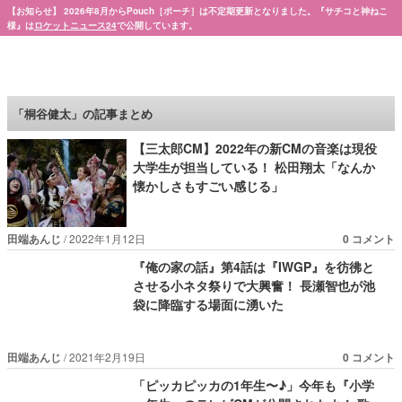
【お知らせ】 2026年8月からPouch［ポーチ］は不定期更新となりました。『サチコと神ねこ
様』は
ロケットニュース24
で公開しています。
Pouch［ポーチ］
「桐谷健太」の記事まとめ
【三太郎CM】2022年の新CMの音楽は現役
大学生が担当している！ 松田翔太「なんか
懐かしさもすごい感じる」
田端あんじ
2022年1月12日
0 コメント
『俺の家の話』第4話は『IWGP』を彷彿と
させる小ネタ祭りで大興奮！ 長瀬智也が池
袋に降臨する場面に湧いた
田端あんじ
2021年2月19日
0 コメント
「ピッカピッカの1年生〜♪」今年も『小学