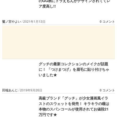
のGG柄にドラえもんがデザインされててレ
ア度高し!!
鷺ノ宮やよい
2021年1月13日
0 コメント
グッチの最新コレクションのメイクが話題
に！ 「つけまつげ」を眉毛に貼り付けちゃ
いました★
田端あんじ
2019年9月26日
0 コメント
高級ブランド「グッチ」が少女漫画風イラ
ストのスウェットを発売！ キラキラの瞳は
本物のスパンコールが使用されてお値段21
万円です★