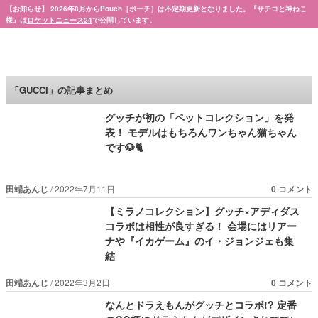
【お知らせ】 2026年8月からPouch［ポーチ］は不定期更新となりました。『サチコと神ねこ
様』は
ロケットニュース24
で公開しています。
Pouch［ポーチ］
「GUCCI」の記事まとめ
グッチが初の「ペットコレクション」を発
表！ モデルはもちろんワンちゃん猫ちゃん
です🐶🐈
田端あんじ
2022年7月11日
0 コメント
【ミラノコレクション】グッチ×アディダス
コラボは相性が良すぎる！ 会場にはリアー
ナや『イカゲーム』のイ・ジョンジェも集
結
田端あんじ
2022年3月2日
0 コメント
なんとドラえもんがグッチとコラボ!? 定番