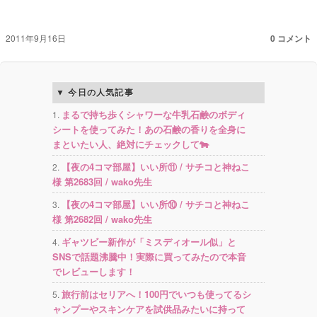
2011年9月16日
0 コメント
今日の人気記事
まるで持ち歩くシャワーな牛乳石鹸のボディ
シートを使ってみた！あの石鹸の香りを全身に
まといたい人、絶対にチェックして🐄
【夜の4コマ部屋】いい所⑪ / サチコと神ねこ
様 第2683回 / wako先生
【夜の4コマ部屋】いい所⑩ / サチコと神ねこ
様 第2682回 / wako先生
ギャツビー新作が「ミスディオール似」と
SNSで話題沸騰中！実際に買ってみたので本音
でレビューします！
旅行前はセリアへ！100円でいつも使ってるシ
ャンプーやスキンケアを試供品みたいに持って