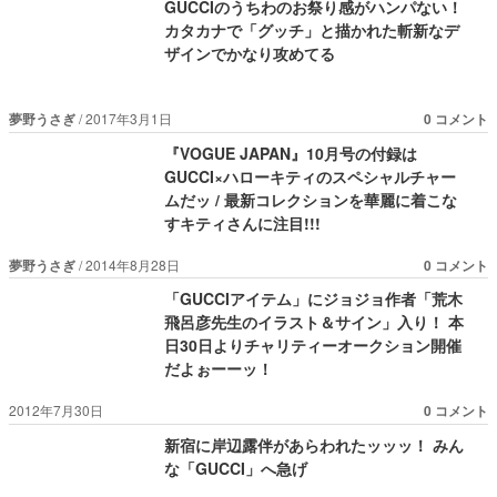
GUCCIのうちわのお祭り感がハンパない！
カタカナで「グッチ」と描かれた斬新なデ
ザインでかなり攻めてる
夢野うさぎ
2017年3月1日
0 コメント
『VOGUE JAPAN』10月号の付録は
GUCCI×ハローキティのスペシャルチャー
ムだッ / 最新コレクションを華麗に着こな
すキティさんに注目!!!
夢野うさぎ
2014年8月28日
0 コメント
「GUCCIアイテム」にジョジョ作者「荒木
飛呂彦先生のイラスト＆サイン」入り！ 本
日30日よりチャリティーオークション開催
だよぉーーッ！
2012年7月30日
0 コメント
新宿に岸辺露伴があらわれたッッッ！ みん
な「GUCCI」へ急げ