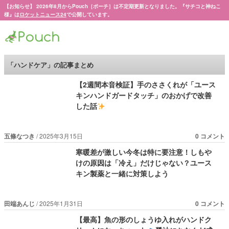
【お知らせ】 2026年8月からPouch［ポーチ］は不定期更新となりました。『サチコと神ねこ
様』は
ロケットニュース24
で公開しています。
Pouch［ポーチ］
「ハンドケア」の記事まとめ
【2週間本音検証】手のささくれが「ユース
キンハンドガードタッチ」のおかげで改善
した話
五條なつき
2025年3月15日
0 コメント
寒暖差が激しい今冬は特に要注意！しもや
けの原因は「冷え」だけじゃない？ユース
キン製薬と一緒に対策しよう
田端あんじ
2025年1月31日
0 コメント
【最高】魚の形のしょうゆ入れがハンドク