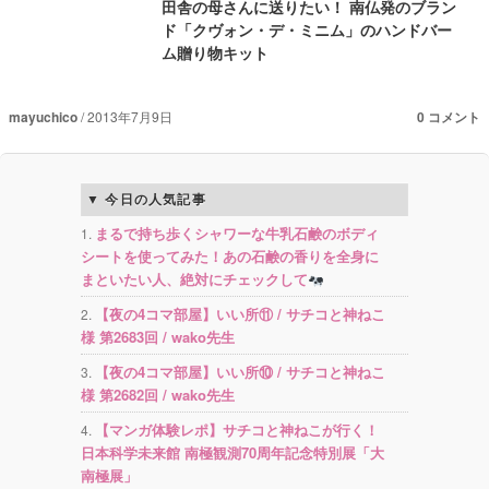
田舎の母さんに送りたい！ 南仏発のブラン
ド「クヴォン・デ・ミニム」のハンドバー
ム贈り物キット
mayuchico
2013年7月9日
0 コメント
今日の人気記事
まるで持ち歩くシャワーな牛乳石鹸のボディ
シートを使ってみた！あの石鹸の香りを全身に
まといたい人、絶対にチェックして
【夜の4コマ部屋】いい所⑪ / サチコと神ねこ
様 第2683回 / wako先生
【夜の4コマ部屋】いい所⑩ / サチコと神ねこ
様 第2682回 / wako先生
【マンガ体験レポ】サチコと神ねこが行く！
日本科学未来館 南極観測70周年記念特別展「大
南極展」