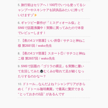
旅行前はセリアへ！100円でいつも使ってるシ
ャンプーやスキンケアを試供品みたいに持って
いけますゾ
ギャツビー新作が「ミスディオール似」と
SNSで話題沸騰中！実際に買ってみたので本音
でレビューします！
【夜の4コマ部屋】いい所⑨ / サチコと神ねこ
様 第2681回 / wako先生
【夜の4コマ部屋】スタート① / サチコと神ね
こ様 第2657回 / wako先生
SNSで話題の「ゴリラの裸足」を実際に履い
て生活してみた
むくみが取れて足が細くなっ
たりするのかな〜？
ドトール…なんだよね？シャンデリアがきら
めく「ドトール珈琲農園」で最高に贅沢できる
“とっておきの2品” があるんです