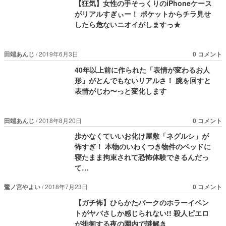
【狂気】女性の手そっくりのiPhoneケース
がリアルすぎぃー！ ポケットからチラ見せ
したら危ないニオイがしますっ★
田端あんじ
2019年6月3日
0 コメント
40年以上前に作られた「表情が変わるお人
形」がとんでもないリアルさ！ 腕を回すと
表情がじわ〜っと変化します
田端あんじ
2018年8月20日
0 コメント
歩かなくていいお化け屋敷「ネグルシ」が
怖すぎ！ 本物のいわくつき物件のベッドに
寝たまま拘束されて恐怖体験できるんだっ
て…
鷺ノ宮やよい
2018年7月23日
0 コメント
【ガチ怖】ひらかたパークのホラーイベン
トがヤバさしか感じられない!! 殺人ピエロ
が徘徊する夜の園内で謎解き