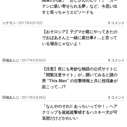
テンに吸い寄せられる夢」など、今思い出
すと笑っちゃうエピソードも
シナモン
2017年6月10日
0 コメント
【おそロシア】子グマが庭にやってきたの
でおばあさんと一緒に庭仕事♪ …と言って
いる場合じゃないよ！
田端あんじ
2017年5月30日
0 コメント
【注意】世にも奇妙な物語の公式サイトに
「閲覧注意サイト」が…開いてみると謎の
男 “This Man” の目撃情報と共に怪現象が
起こって…!?
田端あんじ
2017年4月28日
0 コメント
「なんやのそれ!! あっちいってや！」ヘア
クリップを超超超警戒するハスキー犬が可
哀想だけどかわいい