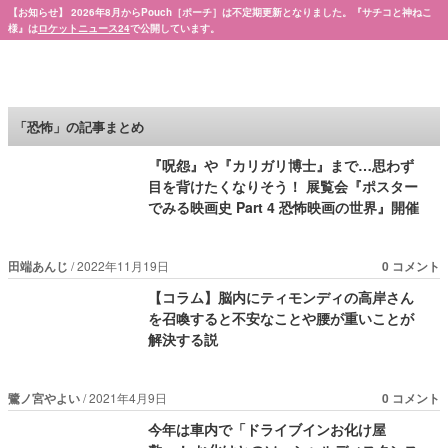
【お知らせ】 2026年8月からPouch［ポーチ］は不定期更新となりました。『サチコと神ねこ
様』は
ロケットニュース24
で公開しています。
Pouch［ポーチ］
「恐怖」の記事まとめ
『呪怨』や『カリガリ博士』まで…思わず
目を背けたくなりそう！ 展覧会『ポスター
でみる映画史 Part 4 恐怖映画の世界』開催
田端あんじ
2022年11月19日
0 コメント
【コラム】脳内にティモンディの高岸さん
を召喚すると不安なことや腰が重いことが
解決する説
鷺ノ宮やよい
2021年4月9日
0 コメント
今年は車内で「ドライブインお化け屋