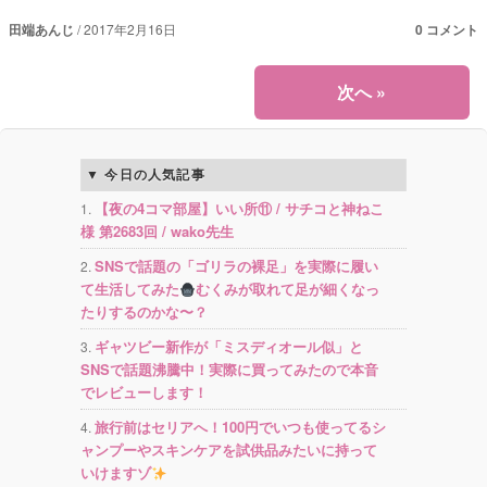
田端あんじ
2017年2月16日
0 コメント
次へ
»
今日の人気記事
【夜の4コマ部屋】いい所⑪ / サチコと神ねこ
様 第2683回 / wako先生
SNSで話題の「ゴリラの裸足」を実際に履い
て生活してみた
むくみが取れて足が細くなっ
たりするのかな〜？
ギャツビー新作が「ミスディオール似」と
SNSで話題沸騰中！実際に買ってみたので本音
でレビューします！
旅行前はセリアへ！100円でいつも使ってるシ
ャンプーやスキンケアを試供品みたいに持って
いけますゾ