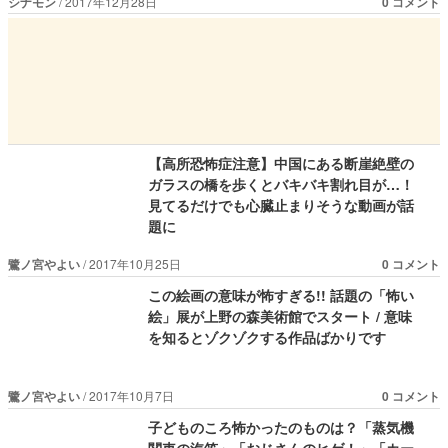
シナモン
2017年12月28日
0 コメント
【高所恐怖症注意】中国にある断崖絶壁の
ガラスの橋を歩くとバキバキ割れ目が…！
見てるだけでも心臓止まりそうな動画が話
題に
鷺ノ宮やよい
2017年10月25日
0 コメント
この絵画の意味が怖すぎる!! 話題の「怖い
絵」展が上野の森美術館でスタート / 意味
を知るとゾクゾクする作品ばかりです
鷺ノ宮やよい
2017年10月7日
0 コメント
子どものころ怖かったのものは？「蒸気機
関車の汽笛」「おじさんのヒゲ！」「カー