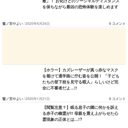
敷」！ お化けとのソーシャルディスタンス
を保ちながら最凶の恐怖体験を楽しめます
鷺ノ宮やよい
2020年6月24日
0 コメント
【ホラー】カズレーザーが真っ赤なマスク
を着けて通学路に佇む姿を公開！ 「子ども
たちの登下校を見守る暇人」らしいけど完
全に不審者だよ…!!
鷺ノ宮やよい
2020年1月21日
0 コメント
【閲覧注意？】眠る息子の隣に何かを訴え
る赤子の幽霊が!! 母親を震え上がらせた心
霊現象の正体とは…!?