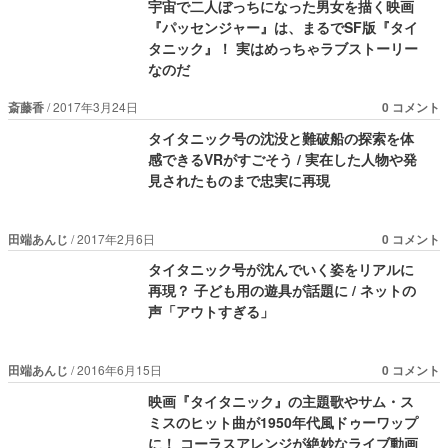
宇宙で二人ぼっちになった男女を描く映画
『パッセンジャー』は、まるでSF版『タイ
タニック』！ 実はめっちゃラブストーリー
なのだ
斎藤香
2017年3月24日
0 コメント
タイタニック号の沈没と難破船の探索を体
感できるVRがすごそう / 実在した人物や発
見されたものまで忠実に再現
田端あんじ
2017年2月6日
0 コメント
タイタニック号が沈んでいく姿をリアルに
再現？ 子ども用の遊具が話題に / ネットの
声「アウトすぎる」
田端あんじ
2016年6月15日
0 コメント
映画『タイタニック』の主題歌やサム・ス
ミスのヒット曲が1950年代風ドゥーワップ
に！ コーラスアレンジが絶妙なライブ動画