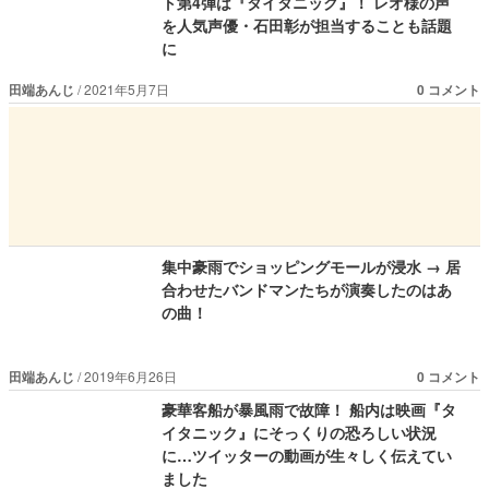
ト第4弾は『タイタニック』！ レオ様の声
を人気声優・石田彰が担当することも話題
に
田端あんじ
2021年5月7日
0 コメント
集中豪雨でショッピングモールが浸水 → 居
合わせたバンドマンたちが演奏したのはあ
の曲！
田端あんじ
2019年6月26日
0 コメント
豪華客船が暴風雨で故障！ 船内は映画『タ
イタニック』にそっくりの恐ろしい状況
に…ツイッターの動画が生々しく伝えてい
ました