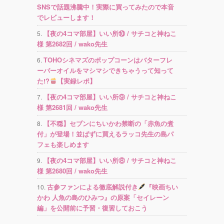
SNSで話題沸騰中！実際に買ってみたので本音
でレビューします！
【夜の4コマ部屋】いい所⑩ / サチコと神ねこ
様 第2682回 / wako先生
TOHOシネマズのポップコーンはバターフレ
ーバーオイルをマシマシできちゃうって知って
た!?
【実録レポ】
【夜の4コマ部屋】いい所⑨ / サチコと神ねこ
様 第2681回 / wako先生
【不穏】セブンにちいかわ禁断の「赤魚の煮
付」が登場！並ばずに買えるラッコ先生の島パ
フェも楽しめます
【夜の4コマ部屋】いい所⑧ / サチコと神ねこ
様 第2680回 / wako先生
古参ファンによる徹底解説付き
『映画ちい
かわ 人魚の島のひみつ』の原案「セイレーン
編」を公開前に予習・復習しておこう