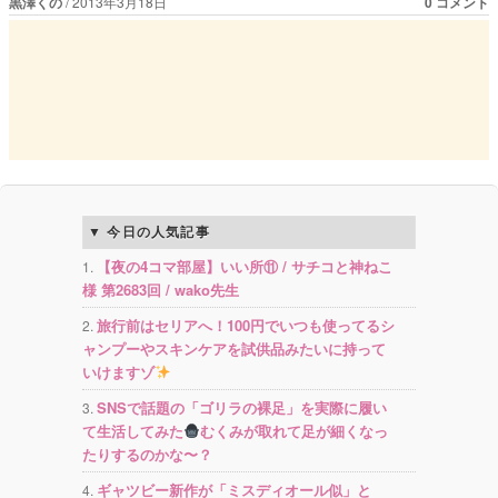
黒澤くの
2013年3月18日
0 コメント
今日の人気記事
【夜の4コマ部屋】いい所⑪ / サチコと神ねこ
様 第2683回 / wako先生
旅行前はセリアへ！100円でいつも使ってるシ
ャンプーやスキンケアを試供品みたいに持って
いけますゾ
SNSで話題の「ゴリラの裸足」を実際に履い
て生活してみた
むくみが取れて足が細くなっ
たりするのかな〜？
ギャツビー新作が「ミスディオール似」と