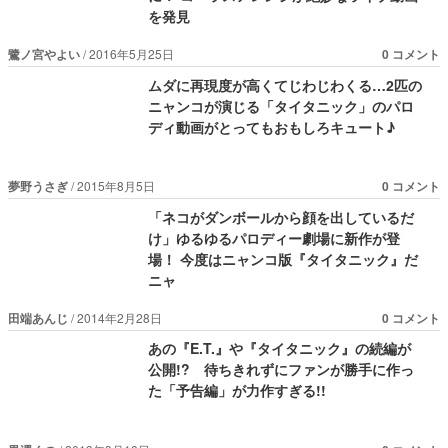
を発見
鷺ノ宮やよい
2016年5月25日
0 コメント
ムダに再現度が高くてじわじわくる…2匹の
ニャンコが演じる「タイタニック」のパロ
ディ動画がとってもおもしろキュート♪
夢野うさぎ
2015年8月5日
0 コメント
「ネコがダンボールから顔を出しているだ
け」ゆるゆるパロディー劇場に新作が登
場！ 今度はニャンコ版『タイタニック』だ
ニャ
田端あんじ
2014年2月28日
0 コメント
あの『E.T.』や『タイタニック』の続編が
公開!? 待ちきれずにファンが勝手に作っ
た「予告編」が力作すぎる!!