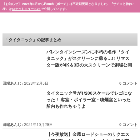
【お知らせ】 2026年8月からPouch［ポーチ］は不定期更新となりました。『サチコと神ねこ
様』は
ロケットニュース24
で公開しています。
Pouch［ポーチ］
「タイタニック」の記事まとめ
バレンタインシーズンに不朽の名作『タイ
タニック』がスクリーンに蘇る…!! リマス
ター版が4K＆3Dの大スクリーンで劇場公開
田端あんじ
2023年2月5日
0 コメント
タイタニック号が1/200スケールでレゴにな
った！ 客室・ボイラー室・喫煙室といった
船内も作れちゃうよ
田端あんじ
2021年10月29日
0 コメント
【今夜放送】金曜ロードショーのリクエス