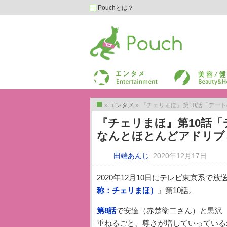
Pouchとは？
Pouch［ポーチ］
エンターテイメント
美容/健康
»
エンタメ
» 『チェリまほ』第10話「デートの
トップ
『チェリまほ』第10話
なんとほとんどアドリブ
田端あんじ
2020年12月17日
2020年12月10日にテレビ東京系で放
称：チェリまほ）
』第10話。
第8話
で安達（赤楚衛二さん）と黒沢
重ねるごと、尊さが増していっている