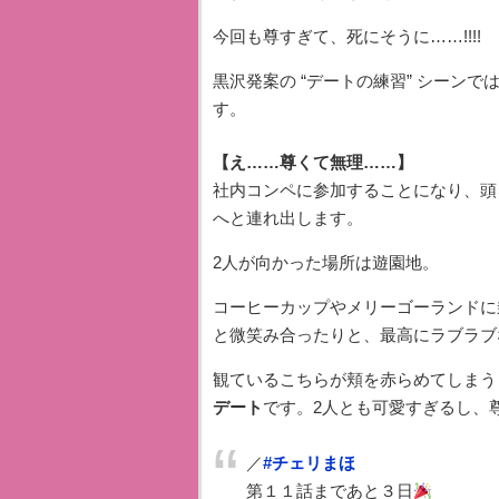
今回も尊すぎて、死にそうに……!!!!
黒沢発案の “デートの練習” シーンで
す。
【え……尊くて無理……】
社内コンペに参加することになり、頭
へと連れ出します。
2人が向かった場所は遊園地。
コーヒーカップやメリーゴーランドに
と微笑み合ったりと、最高にラブラブ
観ているこちらが頬を赤らめてしまう
デート
です。2人とも可愛すぎるし、
／
#チェリまほ
第１１話まであと３日