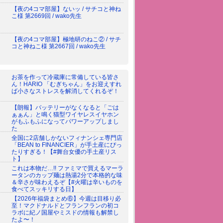
【夜の4コマ部屋】ないッ / サチコと神ね
こ様 第2669回 / wako先生
【夜の4コマ部屋】極地研のねこ② / サチ
コと神ねこ様 第2667回 / wako先生
お茶を作って冷蔵庫に常備している皆さ
ん！HARIO 「むぎちゃん」をお迎えすれ
ば小さなストレスを解消してくれるぞ！
【朗報】バッテリーがなくなると「ごは
ぁぁん」と鳴く猫型ワイヤレスイヤホン
がもふもふになってパワーアップしまし
た
全国に2店舗しかないフィナンシェ専門店
「BEAN to FINANCIER」が手土産にぴっ
たりすぎる！【#舞台女優の手土産リス
ト】
これは本物だ…!! ファミマで買えるマーラ
ータンのカップ麺は熱湯2分で本格的な味
＆辛さが味わえるぞ【#火曜は辛いものを
食べてスッキリする日】
【2026年福袋まとめ⑥】今週は目移り必
至！マクドナルドとフランフランの初コ
ラボに紀ノ国屋やミスドの情報も解禁し
たよ〜！