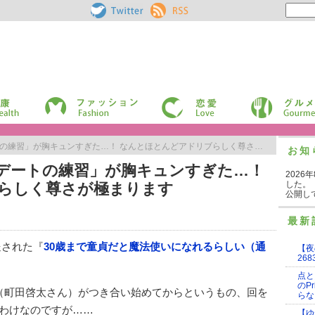
Pouch［ポー
RSS
チ］ on
Twitter
ファッション
恋愛
グルメ
練習」が胸キュンすぎた…！ なんとほとんどアドリブらしく尊さが極まります
お知
「デートの練習」が胸キュンすぎた…！
2026
した。
らしく尊さが極まります
公開し
最新
送された『
30歳まで童貞だと魔法使いになれるらしい（通
【夜
268
点と
のP
（町田啓太さん）がつき合い始めてからというもの、回を
らな
わけなのですが……
【ゆ