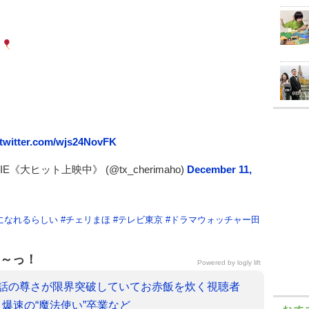
に
.twitter.com/wjs24NovFK
《大ヒット上映中》 (@tx_cherimaho)
December 11,
になれるらしい
#
チェリまほ
#
テレビ東京
#
ドラマウォッチャー田
～っ！
Powered by
logly lift
9話の尊さが限界突破していてお赤飯を炊く視聴者
爆速の“魔法使い”卒業など