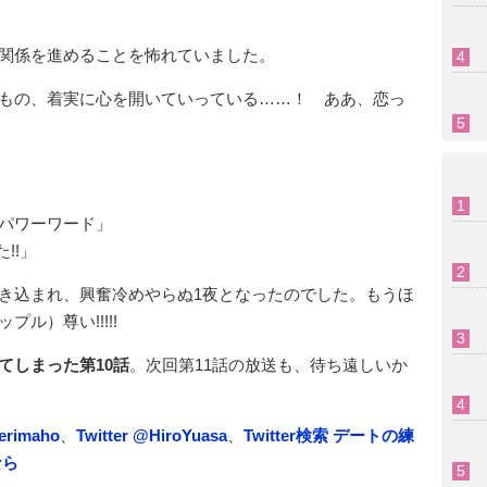
関係を進めることを怖れていました。
もの、着実に心を開いていっている……！ ああ、恋っ
パワーワード」
!!」
き込まれ、興奮冷めやらぬ1夜となったのでした。もうほ
ル）尊い!!!!!
てしまった第10話
。次回第11話の放送も、待ち遠しいか
herimaho
、
Twitter @HiroYuasa
、
Twitter検索 デートの練
なら