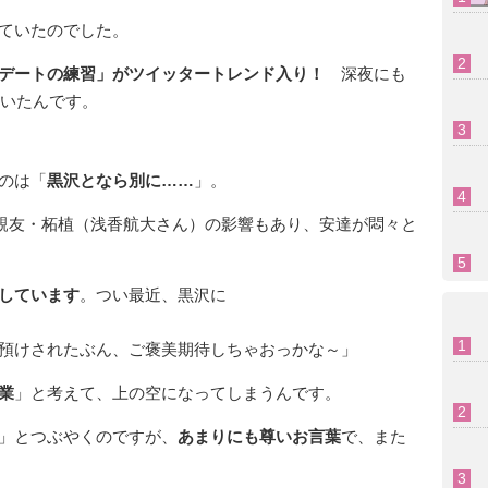
ていたのでした。
デートの練習」がツイッタートレンド入り！
深夜にも
ていたんです。
のは「
黒沢となら別に……
」。
す親友・柘植（浅香航大さん）の影響もあり、安達が悶々と
しています
。つい最近、黒沢に
預けされたぶん、ご褒美期待しちゃおっかな～」
業
」と考えて、上の空になってしまうんです。
」とつぶやくのですが、
あまりにも尊いお言葉
で、また