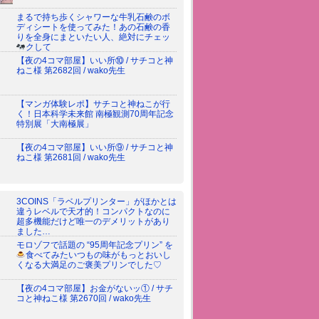
まるで持ち歩くシャワーな牛乳石鹸のボ
ディシートを使ってみた！あの石鹸の香
りを全身にまといたい人、絶対にチェッ
クして
【夜の4コマ部屋】いい所⑩ / サチコと神
ねこ様 第2682回 / wako先生
【マンガ体験レポ】サチコと神ねこが行
く！日本科学未来館 南極観測70周年記念
特別展「大南極展」
【夜の4コマ部屋】いい所⑨ / サチコと神
ねこ様 第2681回 / wako先生
3COINS「ラベルプリンター」がほかとは
違うレベルで天才的！コンパクトなのに
超多機能だけど唯一のデメリットがあり
ました…
モロゾフで話題の “95周年記念プリン” を
食べてみた
いつもの味がもっとおいし
くなる大満足のご褒美プリンでした♡
【夜の4コマ部屋】お金がないッ① / サチ
コと神ねこ様 第2670回 / wako先生