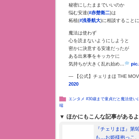
秘密にしたままでいいのか
悩む安達(
#赤楚衛二
)は
柘植(
#浅香航大
)に相談すること
魔法は使わず
心を読まないようにしようと
密かに決意する安達だったが
ある出来事をキッカケに
気持ちが大きく乱れ始め…
pic
— 【公式】チェリまほ THE MOVIE
2020
エンタメ
#
30歳まで童貞だと魔法使い
端
ほかにもこんな記事があるよ
『チェリまほ』第
も…お姫様抱っこ、