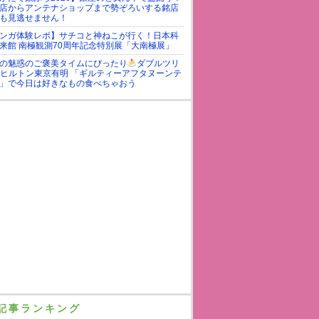
店からアンテナショップまで勢ぞろいする銘店
も見逃せません！
ンガ体験レポ】サチコと神ねこが行く！日本科
来館 南極観測70周年記念特別展「大南極展」
の魅惑のご褒美タイムにぴったり
ダブルツリ
yヒルトン東京有明 「ギルティーアフタヌーンテ
」で今日は好きなもの食べちゃおう
記事ランキング