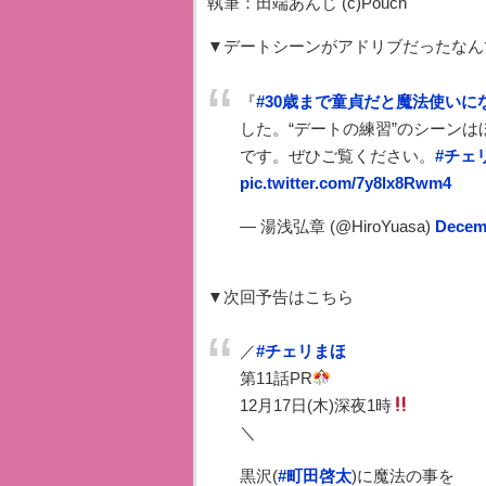
執筆：田端あんじ (c)Pouch
▼デートシーンがアドリブだったなん
『
#30歳まで童貞だと魔法使いに
した。“デートの練習”のシーン
です。ぜひご覧ください。
#チェ
pic.twitter.com/7y8lx8Rwm4
— 湯浅弘章 (@HiroYuasa)
Decemb
▼次回予告はこちら
／
#チェリまほ
第11話PR
12月17日(木)深夜1時
＼
黒沢(
#町田啓太
)に魔法の事を