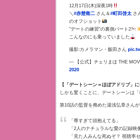
12月17日(木)深夜1時
＼
#赤楚衛二
さん＆
#町田啓太
さ
のオフショット
"デートの練習"の裏側パート2
こんなのにも乗っていました
撮影:カメラマン・飯田さん
pic.t
— 【公式】チェリまほ THE MOVIE
2020
【「デートシーン＝ほぼアドリブ」に
しかも驚くことに、デートシーンは「
第10話の監督を務めた湯浅弘章さん
「尊すぎて頭抱えてる」
「2人のナチュラルな愛の記録映
「見た人みんな死ぬぞ？ 視聴率ゼ