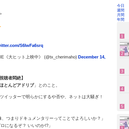
今日
週間
ん
月間
年間
witter.com/S6lwFa6srq
《大ヒット上映中》 (@tx_cherimaho)
December 14,
視聴者悶絶】
ほとんどアドリブ
」とのこと。
がツイッターで明らかにするや否や、ネットは大騒ぎ！
像、つまりドキュメンタリーってことでよろしいか？」
ロになるぞ？ いいのか!?」