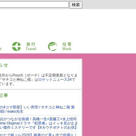
旅行
仕事
らせ
年8月からPouch［ポーチ］は不定期更新となりま
『サチコと神ねこ様』は
ロケットニュース24
で
ています。
記事
の4コマ部屋】いい所⑪ / サチコと神ねこ様 第
3回 / wako先生
点がつながる快感！高橋一生×斎藤工×水上恒司
rime Originalドラマ『犯罪者』はイッキ見が止ま
い傑作ミステリーです【#カウチポテトのお供】
かたで銀ぶら2026】銀座のど真ん中で盆踊り！