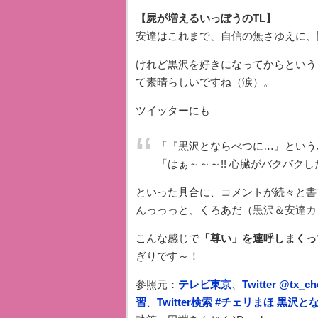
【屍が増えるいっぽうのTL】
安達はこれまで、自信の無さゆえに、
けれど黒沢を好きになってからという
て素晴らしいですね（涙）。
ツイッターにも
「『黒沢とならべつに…』という
「はぁ～～～!! 心臓がバクバクした
といった具合に、コメントが続々と書
んっっっと、くろあだ（黒沢＆安達カップ
こんな感じで
「尊い」を連呼しまくっ
ぎりです～！
参照元：
テレビ東京
、
Twitter @tx_c
習
、
Twitter検索 #チェリまほ 黒沢と