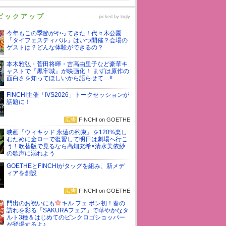
ピックアップ
picked by
logly
今年もこの季節がやってきた！代々木公園
「タイフェスティバル」はいつ開催？会場の
ゲストは？どんな体験ができるの？
本木雅弘・菅田将暉・吉高由里子など豪華キ
ャストで『黒牢城』が映画化！ まずは原作の
面白さを知ってほしいから語らせて…!!
FINCHI主催「IVS2026」トークセッションが
話題に！
広告
FINCHI on GOETHE
映画『ウィキッド 永遠の約束』を120%楽し
むために金ローで復習して明日は劇場へ行こ
う！吹替版で見るなら高畑充希×清水美依紗
の歌声に溺れよう
GOETHEとFINCHIがタッグを組み、新メデ
ィアを創設
広告
FINCHI on GOETHE
門出のお祝いにも
キル フェ ボン初！春の
訪れを彩る「SAKURAフェア」で華やかなタ
ルト3種＆はじめてのピンクロゴショッパー
が登場するよ♪