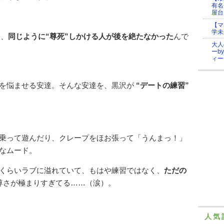
有名
屋台
【マ
学未
は、
同じように“尊死”しかける人が後を絶たなかった
んで
大人
ーb
ィー
を悩ませる安達。そんな安達を、黒沢が
“デートの練習”
乗って遊んだり、クレープをほお張って「うんまっ！」
なムード。
くらいラブに溢れていて、もはや練習ではなく、
ただの
尊さが極まりすぎてる……（涙）。
人気