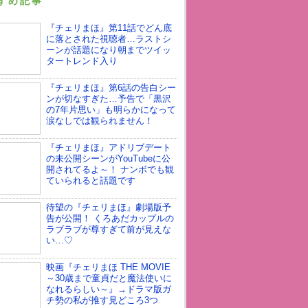
すめ記事
『チェリまほ』第11話でどん底
に落とされた視聴者…ラストシ
ーンが話題になり朝までツイッ
タートレンド入り
『チェリまほ』第6話の告白シー
ンが切なすぎた…予告で「黒沢
の7年片思い」も明らかになって
涙なしでは観られません！
『チェリまほ』アドリブデート
の未公開シーンがYouTubeに公
開されてるよ～！ ナンボでも観
ていられると話題です
待望の『チェリまほ』劇場版予
告が公開！ くろあだカップルの
ラブラブが尊すぎて前が見えな
い…♡
映画『チェリまほ THE MOVIE
～30歳まで童貞だと魔法使いに
なれるらしい～』→ドラマ版ガ
チ勢の私が推す見どころ3つ