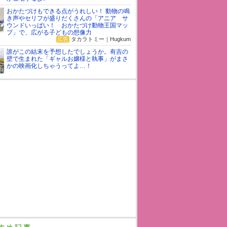
おかたづけもできる点がうれしい！ 動物の鳴
き声やセリフが盛りだくさんの「アニア サ
ウンドいっぱい！ おかたづけ動物王国マッ
プ」で、広がる子どもの想像力
広告
タカラトミー｜Hugkum
誰がこの結末を予想したでしょうか。有吉の
壁で生まれた「ギャルお嬢様と執事」がまさ
かの映画化しちゃうってよ…！