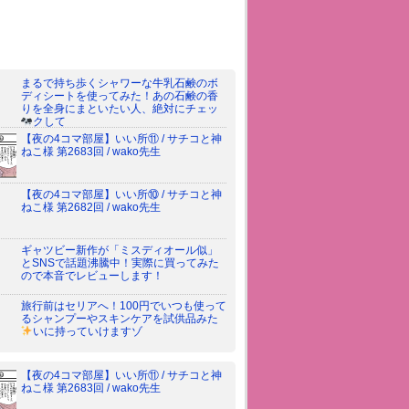
まるで持ち歩くシャワーな牛乳石鹸のボ
ディシートを使ってみた！あの石鹸の香
りを全身にまといたい人、絶対にチェッ
クして
【夜の4コマ部屋】いい所⑪ / サチコと神
ねこ様 第2683回 / wako先生
【夜の4コマ部屋】いい所⑩ / サチコと神
ねこ様 第2682回 / wako先生
ギャツビー新作が「ミスディオール似」
とSNSで話題沸騰中！実際に買ってみた
ので本音でレビューします！
旅行前はセリアへ！100円でいつも使って
るシャンプーやスキンケアを試供品みた
いに持っていけますゾ
【夜の4コマ部屋】いい所⑪ / サチコと神
ねこ様 第2683回 / wako先生