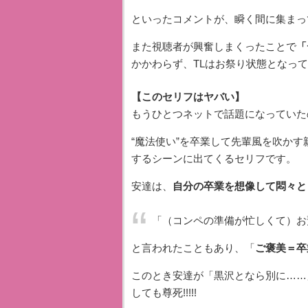
といったコメントが、瞬く間に集まっ
また視聴者が興奮しまくったことで
「
かかわらず、TLはお祭り状態となっ
【このセリフはヤバい】
もうひとつネットで話題になっていた
“魔法使い”を卒業して先輩風を吹か
するシーンに出てくるセリフです。
安達は、
自分の卒業を想像して悶々と
「（コンペの準備が忙しくて）お
と言われたこともあり、「
ご褒美＝卒
このとき安達が「黒沢となら別に……
しても尊死!!!!!