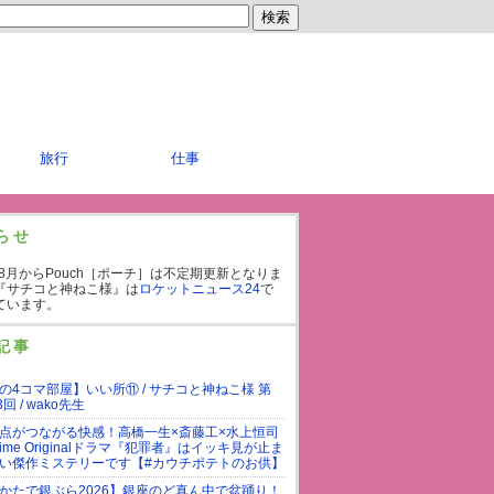
旅行
仕事
らせ
年8月からPouch［ポーチ］は不定期更新となりま
『サチコと神ねこ様』は
ロケットニュース24
で
ています。
記事
の4コマ部屋】いい所⑪ / サチコと神ねこ様 第
3回 / wako先生
点がつながる快感！高橋一生×斎藤工×水上恒司
rime Originalドラマ『犯罪者』はイッキ見が止ま
い傑作ミステリーです【#カウチポテトのお供】
かたで銀ぶら2026】銀座のど真ん中で盆踊り！