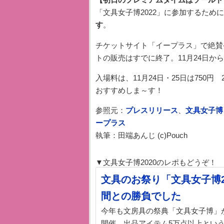
「文具女子博2022」に参加するため
す
。
チケットサイト「イープラス」で絶賛
トの販売はすでに終了。11月24日か
入場料は、11月24日・25日は750円
おすすめしま～す！
参照元：
プレスリリース
、
文具女子博
ープラス
執筆：田端あんじ (c)Pouch
▼文具女子博2020のレポもどうぞ！
文具のお祭り「文具女子博2
間との勝負でした
今年も文房具の祭典「文具女子博」が始
開催。出品アイテム5万点以上とい