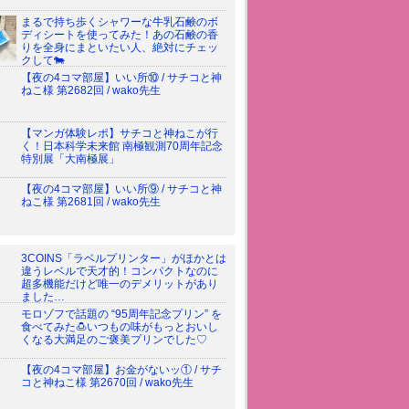
まるで持ち歩くシャワーな牛乳石鹸のボ
ディシートを使ってみた！あの石鹸の香
りを全身にまといたい人、絶対にチェッ
クして🐄
【夜の4コマ部屋】いい所⑩ / サチコと神
ねこ様 第2682回 / wako先生
【マンガ体験レポ】サチコと神ねこが行
く！日本科学未来館 南極観測70周年記念
特別展「大南極展」
【夜の4コマ部屋】いい所⑨ / サチコと神
ねこ様 第2681回 / wako先生
3COINS「ラベルプリンター」がほかとは
違うレベルで天才的！コンパクトなのに
超多機能だけど唯一のデメリットがあり
ました…
モロゾフで話題の “95周年記念プリン” を
食べてみた🍮いつもの味がもっとおいし
くなる大満足のご褒美プリンでした♡
【夜の4コマ部屋】お金がないッ① / サチ
コと神ねこ様 第2670回 / wako先生