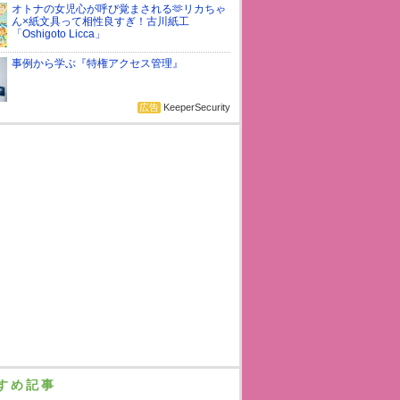
オトナの女児心が呼び覚まされる🫶リカちゃ
ん×紙文具って相性良すぎ！古川紙工
「Oshigoto Licca」
事例から学ぶ『特権アクセス管理』
広告
KeeperSecurity
すめ記事