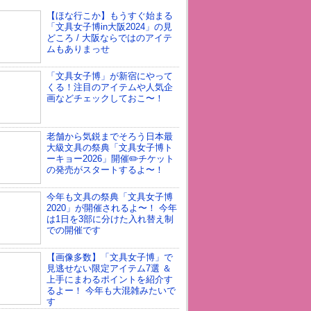
【ほな行こか】もうすぐ始まる
「文具女子博in大阪2024」の見
どころ / 大阪ならではのアイテ
ムもありまっせ
「文具女子博」が新宿にやって
くる！注目のアイテムや人気企
画などチェックしておこ〜！
老舗から気鋭までそろう日本最
大級文具の祭典「文具女子博ト
ーキョー2026」開催✏️チケット
の発売がスタートするよ〜！
今年も文具の祭典「文具女子博
2020」が開催されるよ〜！ 今年
は1日を3部に分けた入れ替え制
での開催です
【画像多数】「文具女子博」で
見逃せない限定アイテム7選 ＆
上手にまわるポイントを紹介す
るよー！ 今年も大混雑みたいで
す