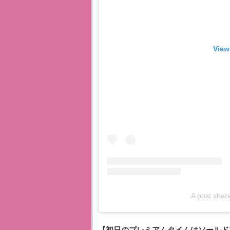
View
A post sh
【初日のプレミアムタイムはソールド