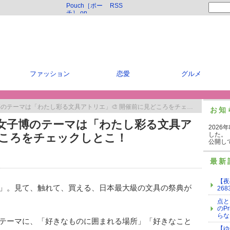
Pouch［ポー
RSS
チ］ on
Twitter
ファッション
恋愛
グルメ
のテーマは「わたし彩る文具アトリエ」🎨 開催前に見どころをチェックしとこ！
お知
具女子博のテーマは「わたし彩る文具ア
2026
した。
どころをチェックしとこ！
公開し
最新
【夜
」。見て、触れて、買える、日本最大級の文具の祭典が
268
点と
のP
らな
テーマに、「好きなものに囲まれる場所」「好きなこと
【ゆ