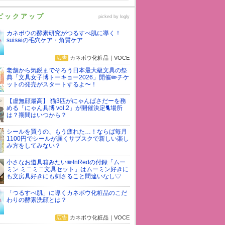
ピックアップ
picked by
logly
カネボウの酵素研究がつるすべ肌に導く！
suisaiの毛穴ケア・角質ケア
広告
カネボウ化粧品｜VOCE
老舗から気鋭までそろう日本最大級文具の祭
典「文具女子博トーキョー2026」開催✏️チケ
ットの発売がスタートするよ〜！
【虚無顔最高】 猫3匹がにゃんばさだーを務
める「にゃん具博 vol.2」が開催決定🐈場所
は？期間はいつから？
シールを買うの、もう疲れた…！ならば毎月
1100円でシールが届くサブスクで新しい楽し
み方をしてみない？
小さなお道具箱みたい✏️InRedの付録「ムー
ミン ミニミニ文具セット」はムーミン好きに
も文房具好きにも刺さること間違いなし♡
「つるすべ肌」に導くカネボウ化粧品のこだ
わりの酵素洗顔とは？
広告
カネボウ化粧品｜VOCE