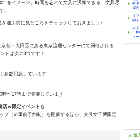
エ”
をイメージ。時間を忘れて文具に没頭できる、文具尽
有名
屋台
す。
【マ
学未
足を運ぶ前に見どころをチェックしておきましょ♪
大人
ーb
ィー
まで、東京都・大田区にある東京流通センターにて開催される
イントは次の3つです！
も多数用意しています
0時〜17時まで開催しています
復活＆限定イベントも
ップ（※事前予約制）を開催するほか、文具女子博限定
人気