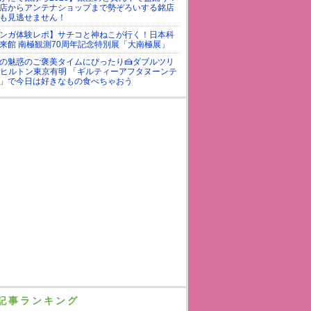
店からアンテナショップまで勢ぞろいする銘店
も見逃せません！
ンガ体験レポ】サチコと神ねこが行く！日本科
来館 南極観測70周年記念特別展「大南極展」
の魅惑のご褒美タイムにぴったり🍰ダブルツリ
yヒルトン東京有明 「ギルティーアフタヌーンテ
」で今日は好きなもの食べちゃおう
記事ランキング