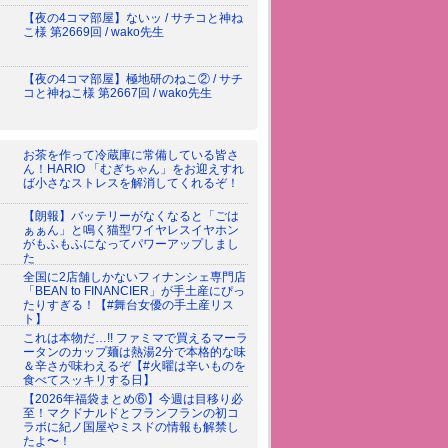
【夜の4コマ部屋】ないッ / サチコと神ね
こ様 第2669回 / wako先生
【夜の4コマ部屋】極地研のねこ② / サチ
コと神ねこ様 第2667回 / wako先生
お茶を作って冷蔵庫に常備している皆さ
ん！HARIO 「むぎちゃん」をお迎えすれ
ば小さなストレスを解消してくれるぞ！
【朗報】バッテリーがなくなると「ごは
ぁぁん」と鳴く猫型ワイヤレスイヤホン
がもふもふになってパワーアップしまし
た
全国に2店舗しかないフィナンシェ専門店
「BEAN to FINANCIER」が手土産にぴっ
たりすぎる！【#舞台女優の手土産リス
ト】
これは本物だ…!! ファミマで買えるマーラ
ータンのカップ麺は熱湯2分で本格的な味
＆辛さが味わえるぞ【#火曜は辛いものを
食べてスッキリする日】
【2026年福袋まとめ⑥】今週は目移り必
至！マクドナルドとフランフランの初コ
ラボに紀ノ国屋やミスドの情報も解禁し
たよ〜！