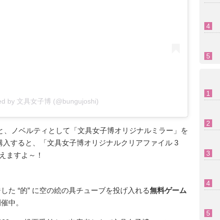
ared by 文具女子博 (@bungujoshi)
ると、ノベルティとして「文具女子博オリジナルミラー」を
購入すると、「文具女子博オリジナルクリアファイル 3
えますよ～！
した “的” に空の絵の具チューブを投げ入れる
無料ゲーム
開催中。