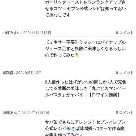
ガーリックトーストをワンランクアップさ
せるコツ
セブン公式レシピは知っておい
て損なしです
つぼみまい
2024年11月13日
0 コメント
【ミキサー不要】ラッシーにパイナップル
ジュース足すと格段に美味しくなるらしい
ので作ってみた
黒猫葵
2024年5月13日
0 コメント
2人前作ったはずがいつの間にか1人で完食
してる禁断の美味しさ「丸ごとカマンベー
ルパスタ」がヤバイ…【白ワイン推奨】
田端あんじ
2024年3月29日
0 コメント
サバ缶でさらにアレンジ！セブンイレブン
公式レシピ
さば味噌煮×バターで作る絶
品飯を作ってみたよ