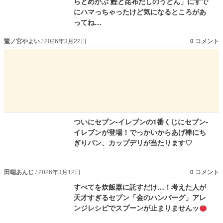
らとめかぶ 鰹と昆布だしのうどん」にすで
にハマっちゃったけど気になるところがあ
ってね…
鷺ノ宮やよい
2026年3月22日
0 コメント
ついにセブン-イレブンの1番くじにセブン-
イレブンが登場！でっかいからあげ棒にち
ぎりパン、カップデリが当たります♡
田端あんじ
2026年3月12日
0 コメント
すべてを炊飯器に託すだけ…！考えた人が
天才すぎるセブン「金のハンバーグ」アレ
ンジレシピでスプーンが止まりませんッ