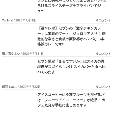
ろけるスライスチーズをフライパンでジ
ュ〜
Yui Imai
2023年1月18日
0 コメント
【激辛レポ】セブンの「激辛チキンカレ
ー」は驚異のブート・ジョロキア入り！ 刺
激的な辛さと食後の爽快感がハンパない本
格派カレーです!!
鷺ノ宮やよい
2021年7月31日
0 コメント
セブン限定「まるですいか」はスイカの再
現度がスゴイらしい!? スイカバーと食べ比
べてみたよ
緑豆まめこ
2020年7月22日
0 コメント
アイスコーヒーに冷凍フルーツを混ぜるだ
け「フルーツアイスコーヒー」が絶品！ カ
フェ気分が手軽に楽しめます☆