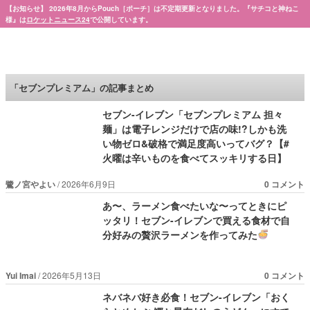
【お知らせ】 2026年8月からPouch［ポーチ］は不定期更新となりました。『サチコと神ねこ
様』は
ロケットニュース24
で公開しています。
Pouch［ポーチ］
「セブンプレミアム」の記事まとめ
セブン-イレブン「セブンプレミアム 担々
麺」は電子レンジだけで店の味!?しかも洗
い物ゼロ&破格で満足度高いってバグ？【#
火曜は辛いものを食べてスッキリする日】
鷺ノ宮やよい
2026年6月9日
0 コメント
あ〜、ラーメン食べたいな〜ってときにピ
ッタリ！セブン-イレブンで買える食材で自
分好みの贅沢ラーメンを作ってみた
Yui Imai
2026年5月13日
0 コメント
ネバネバ好き必食！セブン-イレブン「おく