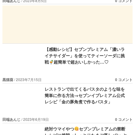
田端あんじ
2023年8月5日
0 コメント
【感動レシピ】セブンプレミアム「濃いラ
イチサイダー」を使ってティーソーダに挑
戦
超簡単で超おいしかった…♡
黒猫葵
2023年7月15日
0 コメント
レストランで出てくるパスタのような味を
簡単に作る方法→セブンイプレミアム公式
レシピ「金の豚角煮で作るパスタ」
田端あんじ
2023年6月19日
0 コメント
絶対ウマイやつ
セブンプレミアムの禁断
レシピに挑戦→しっとりたまご蒸しパン×と