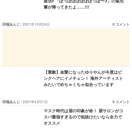
復活⁉︎ 「ぽっぽぽぽぽぽぽっぽ〜♪」の鼠先
輩が帰ってきたよ……!!!
田端あんじ
2021年10月24日
0 コメント
【素敵】金髪になったゆりやんが今度はピ
ンクヘアにイメチェン！ 海外アーティスト
みたいでめちゃくちゃ似合っています
田端あんじ
2021年4月21日
0 コメント
マスク時代は眉の印象が命！ 眉サロンがコ
スパ最強すぎるので垢抜けたいなら全力で
オススメ