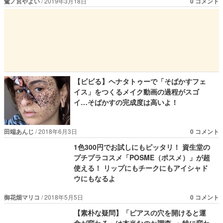
鷺ノ宮やよい
2019年3月18日
0 コメント
【ビビる】ヘナタトゥーで「そばかすフェ
イス」をつくるメイク動画の過程がスゴ
イ…そばかすの完成度は高いよ！
田端あんじ
2018年6月3日
0 コメント
1色300円でお試しにもピッタリ！ 資生堂の
プチプラコスメ「POSME（ポスメ）」が超
使える！ リップにもチークにもアイシャド
ウにもなるよ
御花畑マリコ
2018年5月5日
0 コメント
【素朴な疑問】「ピアスの穴を開けると運
命が変わる」は本当なのか調査 → 特に変わ