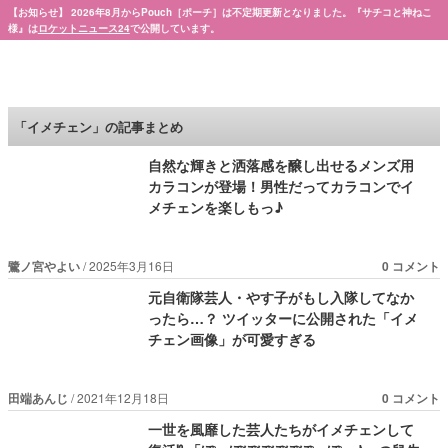
【お知らせ】 2026年8月からPouch［ポーチ］は不定期更新となりました。『サチコと神ねこ
様』は
ロケットニュース24
で公開しています。
Pouch［ポーチ］
「イメチェン」の記事まとめ
自然な輝きと洒落感を醸し出せるメンズ用
カラコンが登場！男性だってカラコンでイ
メチェンを楽しもっ♪
鷺ノ宮やよい
2025年3月16日
0 コメント
元自衛隊芸人・やす子がもし入隊してなか
ったら…？ ツイッターに公開された「イメ
チェン画像」が可愛すぎる
田端あんじ
2021年12月18日
0 コメント
一世を風靡した芸人たちがイメチェンして