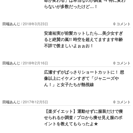
らないが多数だったけど…！
田端あんじ
2018年3月23日
0 コメント
安達祐実が前髪カットしたら…美少女すぎ
ると絶賛の嵐!! 時空を超えてますます年齢
不詳で羨ましいよぉぉお！
田端あんじ
2018年2月16日
0 コメント
広瀬すずがばっさりショートカットに！ 想
像以上にイケメンすぎて「ジャニーズや
ん！」と女子たちが熱視線
田端あんじ
2017年12月5日
0 コメント
【楽ダイエット】運動せずに服装だけで痩
せられるか調査 / プロから痩せ見え服のポ
イントを教えてもらったよ★