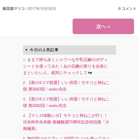
御花畑マリコ
2017年10月30日
0 コメント
次へ
»
今日の人気記事
まるで持ち歩くシャワーな牛乳石鹸のボディ
シートを使ってみた！あの石鹸の香りを全身に
まといたい人、絶対にチェックして
【夜の4コマ部屋】いい所⑪ / サチコと神ねこ
様 第2683回 / wako先生
【夜の4コマ部屋】いい所⑩ / サチコと神ねこ
様 第2682回 / wako先生
【マンガ体験レポ】サチコと神ねこが行く！
日本科学未来館 南極観測70周年記念特別展「大
南極展」
旅行前はセリアへ！100円でいつも使ってるシ