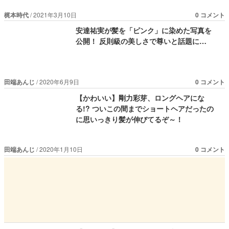
梶本時代
2021年3月10日
0 コメント
安達祐実が髪を「ピンク」に染めた写真を
公開！ 反則級の美しさで尊いと話題に…
田端あんじ
2020年6月9日
0 コメント
【かわいい】剛力彩芽、ロングヘアにな
る!? ついこの間までショートヘアだったの
に思いっきり髪が伸びてるぞ～！
田端あんじ
2020年1月10日
0 コメント